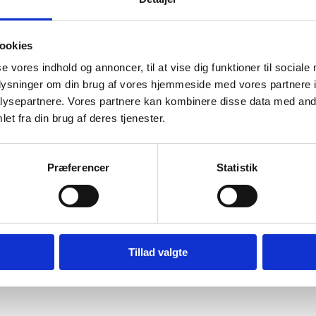
ookies
se vores indhold og annoncer, til at vise dig funktioner til sociale
oplysninger om din brug af vores hjemmeside med vores partnere i
ysepartnere. Vores partnere kan kombinere disse data med andr
or har vi også begrænset indholdet i vores informationer på denne hjem
et fra din brug af deres tjenester.
Præferencer
Statistik
Tillad valgte
ceret allerede når de er indkøbte, derfor vil du se et
frontfoto
som dette 