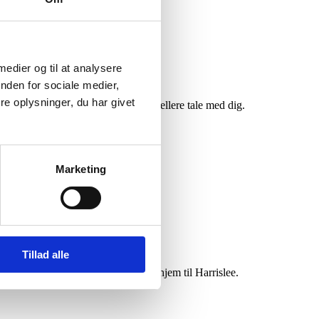
 medier og til at analysere
nden for sociale medier,
e oplysninger, du har givet
meside mest muligt. Vi vil meget hellere tale med dig.
Marketing
Tillad alle
så snart bilen er indkøbt og på vej hjem til Harrislee.