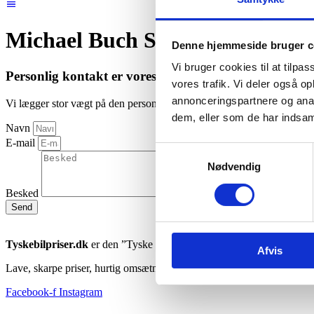
Michael Buch Svoldgaard
Denne hjemmeside bruger c
Vi bruger cookies til at tilpas
Personlig kontakt er vores prioritet
vores trafik. Vi deler også 
annonceringspartnere og anal
Vi lægger stor vægt på den personlige dialog med dig som kunde. Derf
dem, eller som de har indsaml
Navn
E-mail
Samtykkevalg
Nødvendig
Besked
Send
Tyskebilpriser.dk
er den ”Tyske måde at handle biler på”.
Afvis
Lave, skarpe priser, hurtig omsætningshastighed. Biler der bliver annon
Facebook-f
Instagram