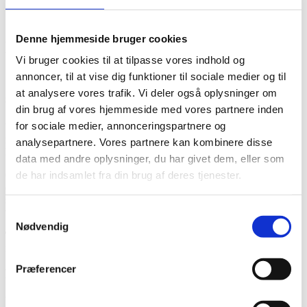
Kontakt os
Denne hjemmeside bruger cookies
Biler til salg
Vi bruger cookies til at tilpasse vores indhold og
annoncer, til at vise dig funktioner til sociale medier og til
Stort lager og mulighed for
at analysere vores trafik. Vi deler også oplysninger om
specialbestilling
din brug af vores hjemmeside med vores partnere inden
for sociale medier, annonceringspartnere og
Vi tilsigter at have et lager på 15-20 biler af alle gængse mærker og
modeller som der grundet vores benhårde prispolitik omsættes
analysepartnere. Vores partnere kan kombinere disse
hurtigt og mange af dem allerede før bilerne kommer hjem.
data med andre oplysninger, du har givet dem, eller som
Ønsker du en anden bil, andet mærke i anden farve med andet
de har indsamlet fra din brug af deres tjenester.
ekstraudstyr end hvad vi har på lager, så finder vi din ønskebil
sammen med dig og hjemtager denne, ligeledes på de skarpeste
vilkår.
Samtykkevalg
Nødvendig
Tyskebilpriser.dk
er din 100 % sikkerhed for en handel du kan
følge dig tryg ved – hele vejen!
Præferencer
Personlig kontakt er vores prioritet
Vi lægger stor vægt på den personlige dialog med dig som kunde.