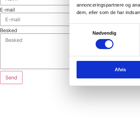
annonceringspartnere og anal
E-mail
dem, eller som de har indsaml
Samtykkevalg
Besked
Nødvendig
Afvis
Send