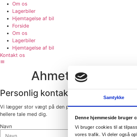
Om os
Lagerbiler
Hjemtagelse af bil
Forside
Om os
Lagerbiler
Hjemtagelse af bil
Kontakt os
Ahmet Turan Yag
Personlig kontakt er vores priorite
Samtykke
Vi lægger stor vægt på den personlige dialog med dig som
hellere tale med dig.
Denne hjemmeside bruger c
Navn
Vi bruger cookies til at tilpas
vores trafik. Vi deler også 