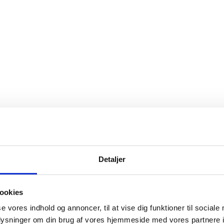
mur
t
Detaljer
 kunde. Derfor har vi også begrænset indholdet i vores in
ookies
se vores indhold og annoncer, til at vise dig funktioner til sociale
oplysninger om din brug af vores hjemmeside med vores partnere i